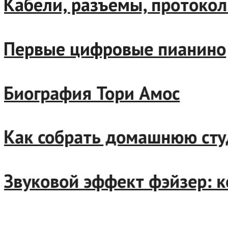
Кабели, разъемы, протоколы
Первые цифровые пианино
Биография Тори Амос
Как собрать домашнюю сту
Звуковой эффект фэйзер: к