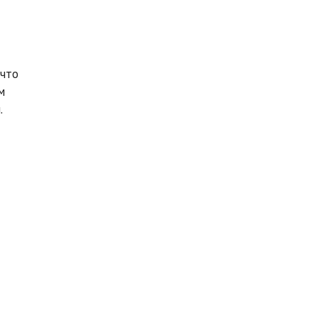
 что
м
.