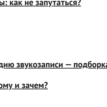
ы: как не запутаться?
дию звукозаписи — подборк
ому и зачем?