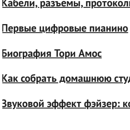
Кабели, разъемы, протокол
Первые цифровые пианино
Биография Тори Амос
Как собрать домашнюю сту
Звуковой эффект фэйзер: к