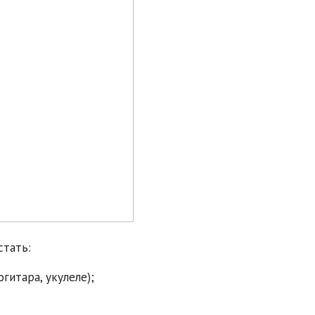
стать:
огитара, укулеле);