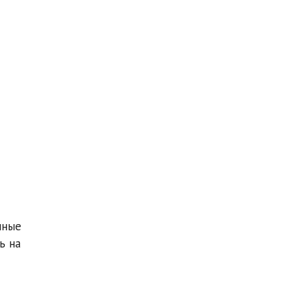
нные
ь на