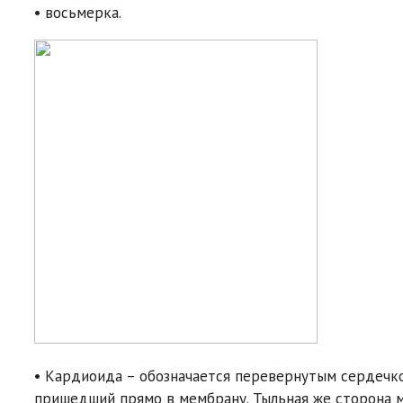
• восьмерка.
• Кардиоида – обозначается перевернутым сердечко
пришедший прямо в мембрану. Тыльная же сторона м