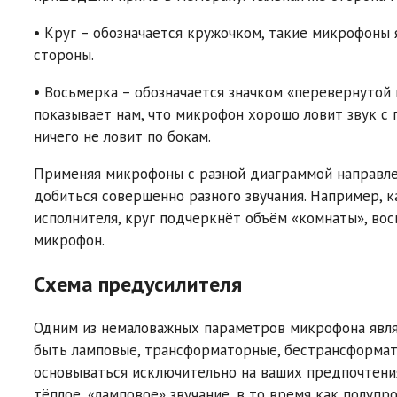
• Круг – обозначается кружочком, такие микрофоны
стороны.
• Восьмерка – обозначается значком «перевернутой 
показывает нам, что микрофон хорошо ловит звук с 
ничего не ловит по бокам.
Применяя микрофоны с разной диаграммой направле
добиться совершенно разного звучания. Например, 
исполнителя, круг подчеркнёт объём «комнаты», вос
микрофон.
Схема предусилителя
Одним из немаловажных параметров микрофона являе
быть ламповые, трансформаторные, бестрансформат
основываться исключительно на ваших предпочтения
тёплое, «ламповое» звучание, в то время как полуп