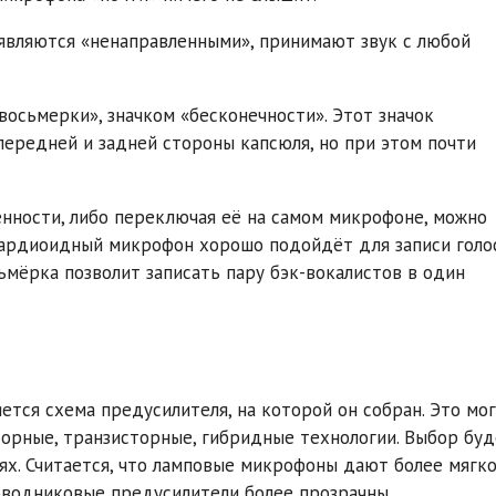
 являются «ненаправленными», принимают звук с любой
восьмерки», значком «бесконечности». Этот значок
передней и задней стороны капсюля, но при этом почти
нности, либо переключая её на самом микрофоне, можно
кардиоидный микрофон хорошо подойдёт для записи голо
ьмёрка позволит записать пару бэк-вокалистов в один
тся схема предусилителя, на которой он собран. Это мо
орные, транзисторные, гибридные технологии. Выбор буд
х. Считается, что ламповые микрофоны дают более мягко
роводниковые предусилители более прозрачны.