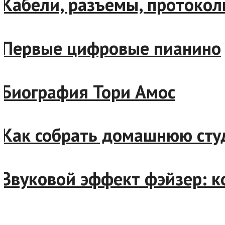
Кабели, разъемы, протоколы
Первые цифровые пианино
Биография Тори Амос
Как собрать домашнюю сту
Звуковой эффект фэйзер: к