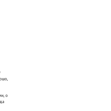
т
ошо,
и, о
гда