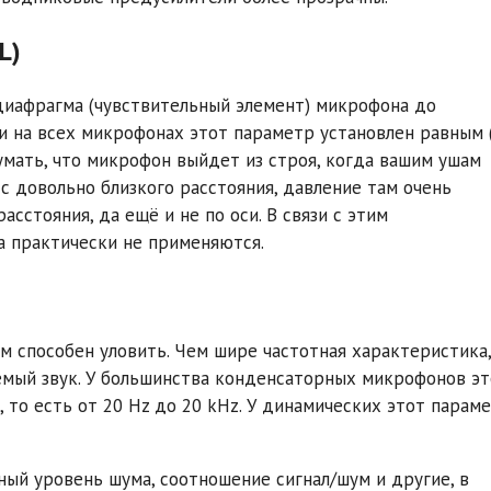
L)
диафрагма (чувствительный элемент) микрофона до
ки на всех микрофонах этот параметр установлен равным 
умать, что микрофон выйдет из строя, когда вашим ушам
 с довольно близкого расстояния, давление там очень
асстояния, да ещё и не по оси. В связи с этим
а практически не применяются.
м способен уловить. Чем шире частотная характеристика,
емый звук. У большинства конденсаторных микрофонов э
 то есть от 20 Hz до 20 kHz. У динамических этот парам
ный уровень шума, соотношение сигнал/шум и другие, в