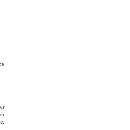
са
гут
ет
е,