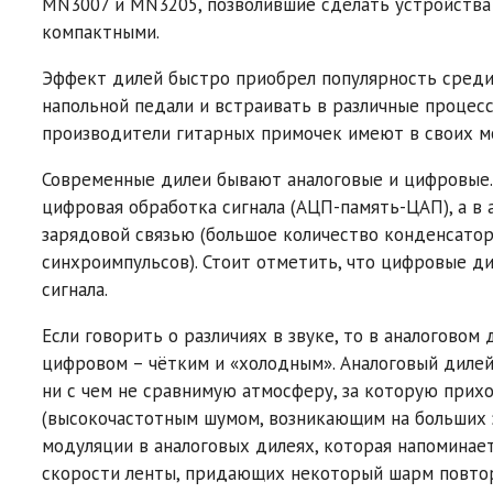
MN3007 и MN3205, позволившие сделать устройства
компактными.
Эффект дилей быстро приобрел популярность среди 
напольной педали и встраивать в различные процес
производители гитарных примочек имеют в своих мо
Современные дилеи бывают аналоговые и цифровые. В
цифровая обработка сигнала (АЦП-память-ЦАП), а в а
зарядовой связью (большое количество конденсато
синхроимпульсов). Стоит отметить, что цифровые 
сигнала.
Если говорить о различиях в звуке, то в аналоговом
цифровом – чётким и «холодным». Аналоговый дилей
ни с чем не сравнимую атмосферу, за которую прихо
(высокочастотным шумом, возникающим на больших з
модуляции в аналоговых дилеях, которая напоминае
скорости ленты, придающих некоторый шарм повто