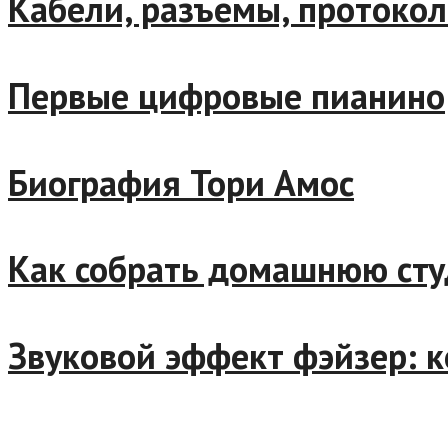
Кабели, разъемы, протокол
Первые цифровые пианино
Биография Тори Амос
Как собрать домашнюю сту
Звуковой эффект фэйзер: к