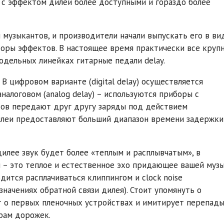
 с эффектом дилей более доступными и гораздо более
музыкантов, и производители начали выпускать его в ви
соры эффектов. В настоящее время практически все круп
дельных линейках гитарные педали delay.
 цифровом варианте (digital delay) осуществляется
налоговом (analog delay) – используются приборы с
ров передают друг другу заряды под действием
дилеи предоставляют больший диапазон времени задержки
 дилее звук будет более «теплым и расплывчатым», в
 – это теплое и естественное эхо придающее вашей муз
дится расплачиваться клиппингом и clock noise
начениях обратной связи дилея). Стоит упомянуть о
т о первых пленочных устройствах и имитирует перепад
рам дорожек.