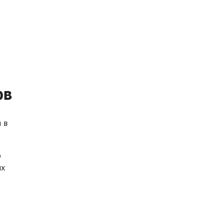
ов
 в
о
ых