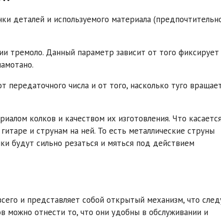
онки деталей и используемого материала (предпочтительн
нии тремоло. Данный параметр зависит от того фиксирует
намотано.
от передаточного числа и от того, насколько туго вращае
иалом колков и качеством их изготовления. Что касаетс
гитаре и струнам на ней. То есть металлические струны
лки будут сильно резаться и мяться под действием
всего и представляет собой открытый механизм, что след
в можно отнести то, что они удобны в обслуживании и