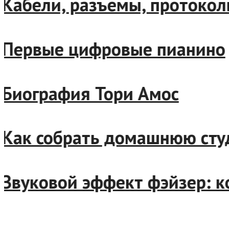
Кабели, разъемы, протоколы
Первые цифровые пианино
Биография Тори Амос
Как собрать домашнюю сту
Звуковой эффект фэйзер: к