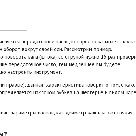
является передаточное число, которое показывает сколь
н оборот вокруг своей оси. Рассмотрим пример.
го поворота вала (штока) со струной нужно 16 раз провер
выше передаточное число, тем медленнее вы будете
жно настроить инструмент.
и правые), данная характеристика говорит о том, с како
 определяется наклоном зубьев на шестерне и видом нар
акие параметры колков, как диаметр валов и расстояния
м?