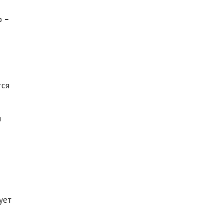
о –
тся
я
ует